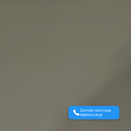
Zamów rozmowę
telefoniczną!