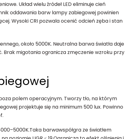
iowe. Układ wielu źródeł LED eliminuje cień
zynnik oddawania barw lampy zabiegowej powinien
ęcej. Wysoki CRI pozwala ocenić odcień zęba i stan
ziennego, około 5000K. Neutralna barwa światła daje
ć. Brak migotania ogranicza zmęczenie wzroku przy
abiegowej
 poza polem operacyjnym. Tworzy tło, na którym
biegowej projektuje się na minimum 500 lux
. Powinno
f.
 4000–5000K.
Taka barwa
współgra ze światłem
 na poziomie UGR ≤ 19.
Ogranicza to efekt olśnienia i