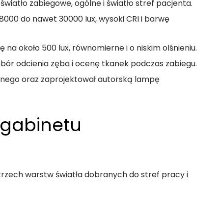
 światło zabiegowe, ogólne i światło stref pacjenta.
000 do nawet 30000 lux, wysoki CRI i barwę
ę na około 500 lux, równomierne i o niskim olśnieniu.
bór odcienia zęba i ocenę tkanek podczas zabiegu.
ólnego oraz zaprojektował autorską lampę
 gabinetu
trzech warstw światła dobranych do stref pracy i