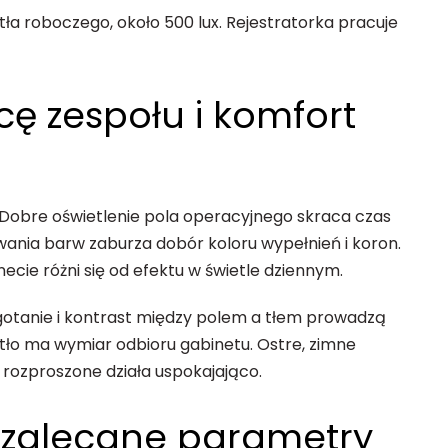
ła roboczego, około 500 lux. Rejestratorka pracuje
ę zespołu i komfort
 Dobre oświetlenie pola operacyjnego skraca czas
awania barw zaburza dobór koloru wypełnień i koron.
cie różni się od efektu w świetle dziennym.
igotanie i kontrast między polem a tłem prowadzą
tło ma wymiar odbioru gabinetu. Ostre, zimne
o rozproszone działa uspokajająco.
i zalecane parametry