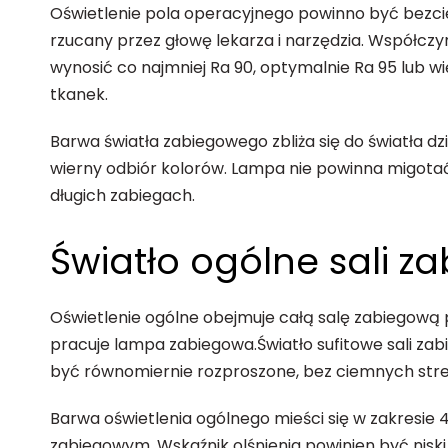
Oświetlenie pola operacyjnego powinno być bezcien
rzucany przez głowę lekarza i narzędzia. Współc
wynosić co najmniej Ra 90, optymalnie Ra 95 lub wi
tkanek.
Barwa światła zabiegowego zbliża się do światła d
wierny odbiór kolorów. Lampa nie powinna migota
długich zabiegach.
Światło ogólne sali z
Oświetlenie ogólne obejmuje całą salę zabiegową
pracuje lampa zabiegowa.
Światło sufitowe sali za
być równomiernie rozproszone, bez ciemnych stre
Barwa oświetlenia ogólnego mieści się w zakresie
zabiegowym. Wskaźnik olśnienia powinien być niski,