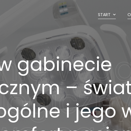
START
O
 w gabinecie
cznym – świat
ogólne i jego 