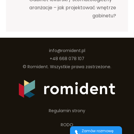
aranżacje – jak projektować wnętrze
gabinetu?
info@romident.pl
+48 668 078 107
©
Romident
. Wszystkie prawa zastrzeżone.
Regulamin strony
RODO
Zamów rozmowę